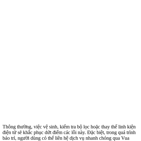
Thông thường, việc vệ sinh, kiểm tra bộ lọc hoặc thay thế linh kiện
điện tử sẽ khắc phục dứt điểm các lỗi này. Đặc biệt, trong quá trình
bảo trì, người dùng có thể liên hệ dịch vụ nhanh chóng qua Vua