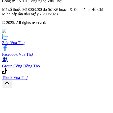
Công ty TNHH Công nghệ Vua Thợ
Mã số thuế:
0​3​1​8​0​6​3​2​8​0 do Sở Kế hoạch & Đầu tư TP Hồ Chí
Minh cấp lần đầu ngày 2​5/0​9/2​0​2​3
© 2025. All rights reserved.
Zalo Vua Thợ
Facebook Vua Thợ
Group Cộng Đồng Thợ
Tiktok Vua Thợ