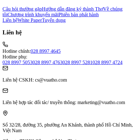
Câu hỏi thường gặp
Hướng dẫn đăng ký thành Thợ
Về chúng
tôi
Chương trình khuyến mãi
Phiên bản phát hành
Liên hệ
White Paper
Tuyển dụng
Liên hệ
Hotline chính:
028 8997 4645
Hotline phụ:
028 8997 5053
028 8997 4763
028 8997 5281
028 8997 4724
Liên hệ CSKH
: cs@vuatho.com
Liên hệ hợp tác đối tác/ truyền thông
: marketing@vuatho.com
Số 32/28, đường 35, phường An Khánh,
thành phố Hồ Chí Minh,
Việt Nam