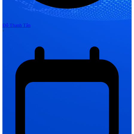
Đỗ Thanh Tân
·