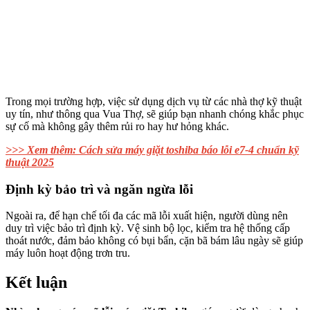
Trong mọi trường hợp, việc sử dụng dịch vụ từ các nhà thợ kỹ thuật
uy tín, như thông qua Vua Thợ, sẽ giúp bạn nhanh chóng khắc phục
sự cố mà không gây thêm rủi ro hay hư hỏng khác.
>>> Xem thêm: Cách sửa máy giặt toshiba báo lỗi e7-4 chuẩn kỹ
thuật 2025
Định kỳ bảo trì và ngăn ngừa lỗi
Ngoài ra, để hạn chế tối đa các mã lỗi xuất hiện, người dùng nên
duy trì việc bảo trì định kỳ. Vệ sinh bộ lọc, kiểm tra hệ thống cấp
thoát nước, đảm bảo không có bụi bẩn, cặn bã bám lâu ngày sẽ giúp
máy luôn hoạt động trơn tru.
Kết luận