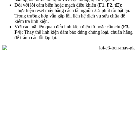
Đối với lỗi cảm biến hoặc mạch điều khiển
(F1, F2, tE)
:
Thực hiện reset máy bằng cách tắt nguồn 3-5 phút rồi bật lại.
Trong trường hợp vẫn gặp lỗi, liên hệ dịch vụ sửa chữa để
kiểm tra linh kiện.
Với các mã liên quan đến linh kiện điện tử hoặc cầu chì
(F3,
F4):
Thay thế linh kiện đảm bảo đúng chủng loại, chuẩn hãng
để tránh các lỗi lặp lại.