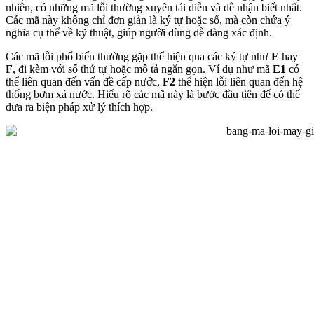
nhiên, có những mã lỗi thường xuyên tái diễn và dễ nhận biết nhất.
Các mã này không chỉ đơn giản là ký tự hoặc số, mà còn chứa ý
nghĩa cụ thể về kỹ thuật, giúp người dùng dễ dàng xác định.
Các mã lỗi phổ biến thường gặp thể hiện qua các ký tự như
E
hay
F
, đi kèm với số thứ tự hoặc mô tả ngắn gọn. Ví dụ như mã
E1
có
thể liên quan đến vấn đề cấp nước,
F2
thể hiện lỗi liên quan đến hệ
thống bơm xả nước. Hiểu rõ các mã này là bước đầu tiên để có thể
đưa ra biện pháp xử lý thích hợp.