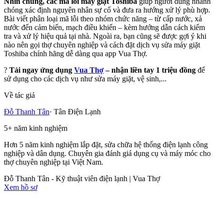
Nhìn chung,
các mã lỗi máy giặt Toshiba
giúp người dùng nhanh
chóng xác định nguyên nhân sự cố và đưa ra hướng xử lý phù hợp.
Bài viết phân loại mã lỗi theo nhóm chức năng – từ cấp nước, xả
nước đến cảm biến, mạch điều khiển – kèm hướng dẫn cách kiểm
tra và xử lý hiệu quả tại nhà. Ngoài ra, bạn cũng sẽ được gợi ý khi
nào nên gọi thợ chuyên nghiệp và cách đặt dịch vụ sửa máy giặt
Toshiba chính hãng dễ dàng qua app Vua Thợ.
?
Tải ngay ứng dụng
Vua Thợ
– nhận liền tay 1 triệu đồng
để
sử dụng cho các dịch vụ như sửa máy giặt, vệ sinh,...
Về tác giả
Đỗ Thanh Tân
·
Tân Điện Lạnh
5
+
năm kinh nghiệm
Hơn 5 năm kinh nghiệm lắp đặt, sửa chữa hệ thống điện lạnh công
nghiệp và dân dụng. Chuyên gia đánh giá dụng cụ và máy móc cho
thợ chuyên nghiệp tại Việt Nam.
Đỗ Thanh Tân - Kỹ thuật viên điện lạnh | Vua Thợ
Xem hồ sơ