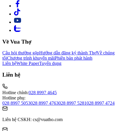
Về Vua Thợ
Câu hỏi thường gặp
Hướng dẫn đăng ký thành Thợ
Về chúng
tôi
Chương trình khuyến mãi
Phiên bản phát hành
Liên hệ
White Paper
Tuyển dụng
Liên hệ
Hotline chính:
028 8997 4645
Hotline phụ:
028 8997 5053
028 8997 4763
028 8997 5281
028 8997 4724
Liên hệ CSKH
: cs@vuatho.com