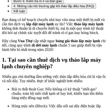
Bước 6: Kiểm tra rò rỉ và Bàn giao
4. Những câu hỏi thường gặp khi tháo lắp điều hòa (FAQ)
Kết luận
Bạn đang có kế hoạch chuyển nhà hay vừa mua một thiết bị mới và
cần tìm dịch vụ
lắp đặt máy lạnh
uy tín? Việc
tháo lắp máy lạnh
không đơn thuần là di chuyển thiết bị, mà là một quy trình kỹ thuật
đòi hỏi sự chính xác tuyệt đối để tránh rò rỉ gas hay hỏng block.
Hãy cùng
Vua Thợ
cập nhật ngay
bảng giá tháo lắp máy lạnh
chi
tiết, cùng quy trình
di dời máy lạnh
chuẩn 5 sao giúp thiết bị vận
hành bền bỉ nhất trong năm 2026!
1. Tại sao cần thuê dịch vụ tháo lắp máy
lạnh chuyên nghiệp?
Nhiều gia chủ thường lầm tưởng việc tháo lắp điều hòa chỉ là vặn ốc
và nối dây. Tuy nhiên, thực tế khắc nghiệt hơn nhiều:
Rủi ro thất thoát Gas: Nếu không có kỹ thuật "nhốt gas"
chuẩn, toàn bộ môi chất lạnh sẽ bay hơi, khiến bạn tốn thêm
hàng triệu đồng nạp mới.
Hỏng máy nén (Block): Việc đấu nối sai dây điện hoặc lắp