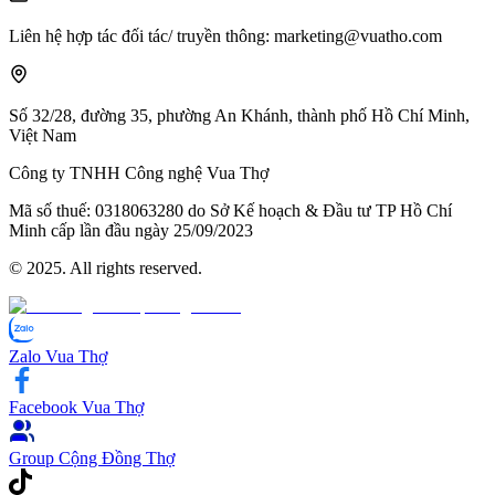
Liên hệ hợp tác đối tác/ truyền thông
: marketing@vuatho.com
Số 32/28, đường 35, phường An Khánh,
thành phố Hồ Chí Minh,
Việt Nam
Công ty TNHH Công nghệ Vua Thợ
Mã số thuế:
0​3​1​8​0​6​3​2​8​0 do Sở Kế hoạch & Đầu tư TP Hồ Chí
Minh cấp lần đầu ngày 2​5/0​9/2​0​2​3
© 2025. All rights reserved.
Zalo Vua Thợ
Facebook Vua Thợ
Group Cộng Đồng Thợ