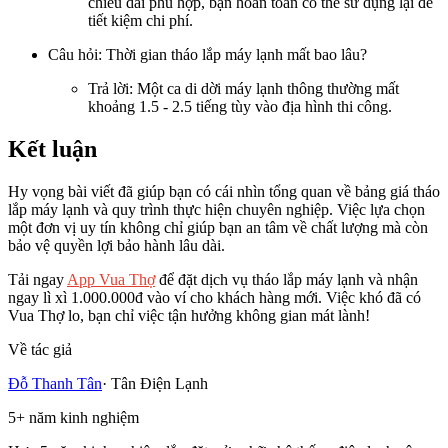
chiều dài phù hợp, bạn hoàn toàn có thể sử dụng lại để
tiết kiệm chi phí.
Câu hỏi: Thời gian tháo lắp máy lạnh mất bao lâu?
Trả lời: Một ca di dời máy lạnh thông thường mất
khoảng 1.5 - 2.5 tiếng tùy vào địa hình thi công.
Kết luận
Hy vọng bài viết đã giúp bạn có cái nhìn tổng quan về bảng giá tháo
lắp máy lạnh và quy trình thực hiện chuyên nghiệp. Việc lựa chọn
một đơn vị uy tín không chỉ giúp bạn an tâm về chất lượng mà còn
bảo vệ quyền lợi bảo hành lâu dài.
Tải ngay
App Vua Thợ
để đặt dịch vụ tháo lắp máy lạnh và nhận
ngay lì xì 1.000.000đ vào ví cho khách hàng mới. Việc khó đã có
Vua Thợ lo, bạn chỉ việc tận hưởng không gian mát lành!
Về tác giả
Đỗ Thanh Tân
·
Tân Điện Lạnh
5
+
năm kinh nghiệm