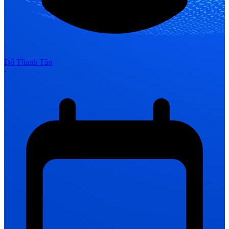
Đỗ Thanh Tân
·