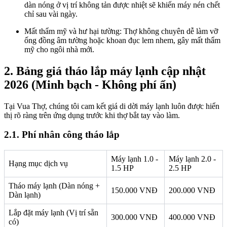
dàn nóng ở vị trí không tản được nhiệt sẽ khiến máy nén chết
chỉ sau vài ngày.
Mất thẩm mỹ và hư hại tường: Thợ không chuyên dễ làm vỡ
ống đồng âm tường hoặc khoan đục lem nhem, gây mất thẩm
mỹ cho ngôi nhà mới.
2. Bảng giá tháo lắp máy lạnh cập nhật
2026 (Minh bạch - Không phí ẩn)
Tại Vua Thợ, chúng tôi cam kết giá di dời máy lạnh luôn được hiển
thị rõ ràng trên ứng dụng trước khi thợ bắt tay vào làm.
2.1. Phí nhân công tháo lắp
Máy lạnh 1.0 -
Máy lạnh 2.0 -
Hạng mục dịch vụ
1.5 HP
2.5 HP
Tháo máy lạnh (Dàn nóng +
150.000 VNĐ
200.000 VNĐ
Dàn lạnh)
Lắp đặt máy lạnh (Vị trí sẵn
300.000 VNĐ
400.000 VNĐ
có)