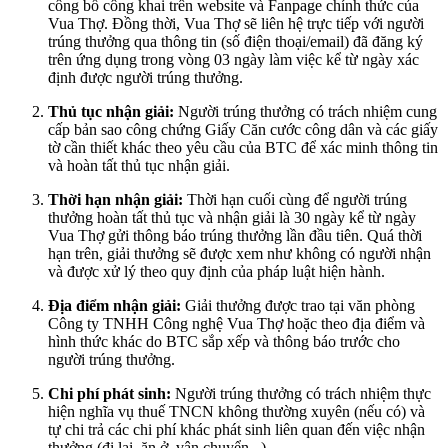
công bố công khai trên website và Fanpage chính thức của
Vua Thợ. Đồng thời, Vua Thợ sẽ liên hệ trực tiếp với người
trúng thưởng qua thông tin (số điện thoại/email) đã đăng ký
trên ứng dụng trong vòng 03 ngày làm việc kể từ ngày xác
định được người trúng thưởng.
Thủ tục nhận giải:
Người trúng thưởng có trách nhiệm cung
cấp bản sao công chứng Giấy Căn cước công dân và các giấy
tờ cần thiết khác theo yêu cầu của BTC để xác minh thông tin
và hoàn tất thủ tục nhận giải.
Thời hạn nhận giải:
Thời hạn cuối cùng để người trúng
thưởng hoàn tất thủ tục và nhận giải là 30 ngày kể từ ngày
Vua Thợ gửi thông báo trúng thưởng lần đầu tiên. Quá thời
hạn trên, giải thưởng sẽ được xem như không có người nhận
và được xử lý theo quy định của pháp luật hiện hành.
Địa điểm nhận giải:
Giải thưởng được trao tại văn phòng
Công ty TNHH Công nghệ Vua Thợ hoặc theo địa điểm và
hình thức khác do BTC sắp xếp và thông báo trước cho
người trúng thưởng.
Chi phí phát sinh:
Người trúng thưởng có trách nhiệm thực
hiện nghĩa vụ thuế TNCN không thường xuyên (nếu có) và
tự chi trả các chi phí khác phát sinh liên quan đến việc nhận
thưởng (đi lại, ăn ở, vận chuyển...).