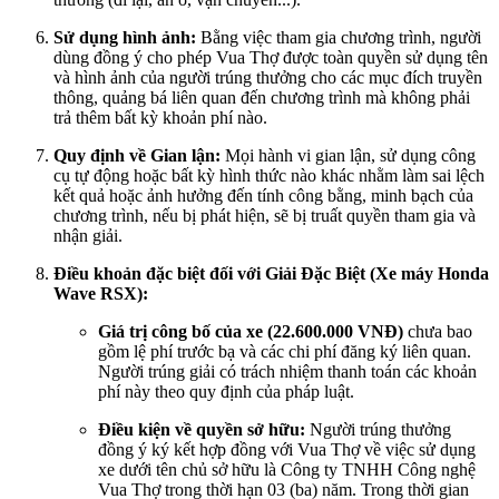
Sử dụng hình ảnh:
Bằng việc tham gia chương trình, người
dùng đồng ý cho phép Vua Thợ được toàn quyền sử dụng tên
và hình ảnh của người trúng thưởng cho các mục đích truyền
thông, quảng bá liên quan đến chương trình mà không phải
trả thêm bất kỳ khoản phí nào.
Quy định về Gian lận:
Mọi hành vi gian lận, sử dụng công
cụ tự động hoặc bất kỳ hình thức nào khác nhằm làm sai lệch
kết quả hoặc ảnh hưởng đến tính công bằng, minh bạch của
chương trình, nếu bị phát hiện, sẽ bị truất quyền tham gia và
nhận giải.
Điều khoản đặc biệt đối với Giải Đặc Biệt (Xe máy Honda
Wave RSX):
Giá trị công bố của xe (22.600.000 VNĐ)
chưa bao
gồm lệ phí trước bạ và các chi phí đăng ký liên quan.
Người trúng giải có trách nhiệm thanh toán các khoản
phí này theo quy định của pháp luật.
Điều kiện về quyền sở hữu:
Người trúng thưởng
đồng ý ký kết hợp đồng với Vua Thợ về việc sử dụng
xe dưới tên chủ sở hữu là Công ty TNHH Công nghệ
Vua Thợ trong thời hạn 03 (ba) năm. Trong thời gian