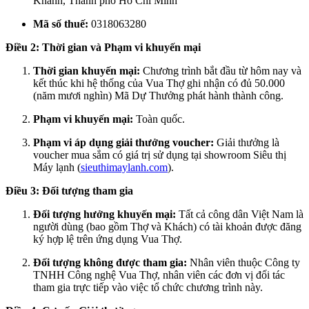
Khánh, Thành phố Hồ Chí Minh
Mã số thuế:
0318063280
Điều 2: Thời gian và Phạm vi khuyến mại
Thời gian khuyến mại:
Chương trình bắt đầu từ hôm nay và
kết thúc khi hệ thống của Vua Thợ ghi nhận có đủ 50.000
(năm mươi nghìn) Mã Dự Thưởng phát hành thành công.
Phạm vi khuyến mại:
Toàn quốc.
Phạm vi áp dụng giải thưởng voucher:
Giải thưởng là
voucher mua sắm có giá trị sử dụng tại showroom Siêu thị
Máy lạnh (
sieuthimaylanh.com
).
Điều 3: Đối tượng tham gia
Đối tượng hưởng khuyến mại:
Tất cả công dân Việt Nam là
người dùng (bao gồm Thợ và Khách) có tài khoản được đăng
ký hợp lệ trên ứng dụng Vua Thợ.
Đối tượng không được tham gia:
Nhân viên thuộc Công ty
TNHH Công nghệ Vua Thợ, nhân viên các đơn vị đối tác
tham gia trực tiếp vào việc tổ chức chương trình này.