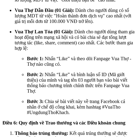
Vua Thợ Dẫn Đầu (01 Giải):
Dành cho người dùng có số
lượng MDT từ việc "Hoàn thành đơn dịch vụ" cao nhất (với
giá trị mỗi đơn từ 100.000 VNĐ trở lên).
Vua Thợ Lan Tỏa (01 Giải):
Dành cho người dùng tham gia
hoạt động trên mạng xã hội và có bài chia sẻ đạt tổng lượt
tương tác (like, share, comment) cao nhất. Các bước tham gia
hợp lệ:
Bước 1:
Nhấn “Like” và theo dõi Fanpage Vua Thợ -
Thợ nào cũng có.
Bước 2:
Nhấn “Like” và bình luận số ID (Mã giới
thiệu) của mình và tag tên 03 người bạn vào bài viết
thông báo chương trình chính thức trên Fanpage Vua
Thợ.
Bước 3:
Chia sẻ bài viết này về trang Facebook cá
nhân ở chế độ công khai, kèm hashtag #VuaTho
#UngdungThoKhach.
Điều 6: Quy định về Trao thưởng và các Điều khoản chung
Thông báo trúng thưởng:
Kết quả trúng thưởng sẽ được