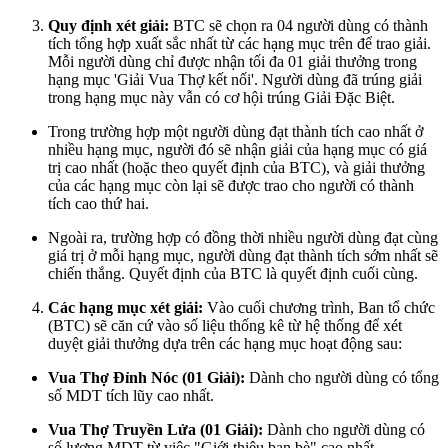
Quy định xét giải:
BTC sẽ chọn ra 04 người dùng có thành
tích tổng hợp xuất sắc nhất từ các hạng mục trên để trao giải.
Mỗi người dùng chỉ được nhận tối đa 01 giải thưởng trong
hạng mục 'Giải Vua Thợ kết nối'. Người dùng đã trúng giải
trong hạng mục này vẫn có cơ hội trúng Giải Đặc Biệt.
Trong trường hợp một người dùng đạt thành tích cao nhất ở
nhiều hạng mục, người đó sẽ nhận giải của hạng mục có giá
trị cao nhất (hoặc theo quyết định của BTC), và giải thưởng
của các hạng mục còn lại sẽ được trao cho người có thành
tích cao thứ hai.
Ngoài ra, trường hợp có đồng thời nhiều người dùng đạt cùng
giá trị ở mỗi hạng mục, người dùng đạt thành tích sớm nhất sẽ
chiến thắng. Quyết định của BTC là quyết định cuối cùng.
Các hạng mục xét giải:
Vào cuối chương trình, Ban tổ chức
(BTC) sẽ căn cứ vào số liệu thống kê từ hệ thống để xét
duyệt giải thưởng dựa trên các hạng mục hoạt động sau:
Vua Thợ Đỉnh Nóc (01 Giải):
Dành cho người dùng có tổng
số MDT tích lũy cao nhất.
Vua Thợ Truyền Lửa (01 Giải):
Dành cho người dùng có
số lượng MDT từ việc "Giới thiệu bạn bè" cao nhất.