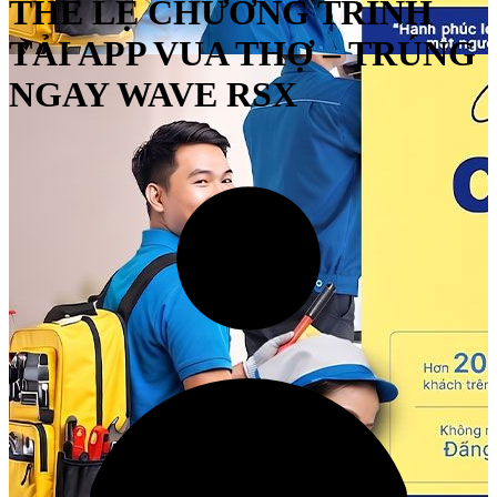
THỂ LỆ CHƯƠNG TRÌNH
TẢI APP VUA THỢ – TRÚNG
NGAY WAVE RSX