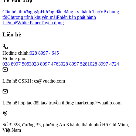
Câu hỏi thường gặp
Hướng dẫn đăng ký thành Thợ
Về chúng
tôi
Chương trình khuyến mãi
Phiên bản phát hành
Liên hệ
White Paper
Tuyển dụng
Liên hệ
Hotline chính:
028 8997 4645
Hotline phụ:
028 8997 5053
028 8997 4763
028 8997 5281
028 8997 4724
Liên hệ CSKH
: cs@vuatho.com
Liên hệ hợp tác đối tác/ truyền thông
: marketing@vuatho.com
Số 32/28, đường 35, phường An Khánh,
thành phố Hồ Chí Minh,
Việt Nam