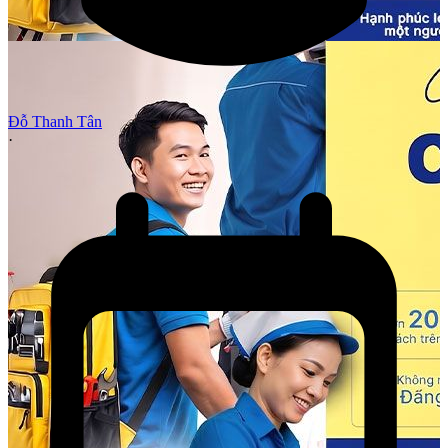
Đỗ Thanh Tân
·