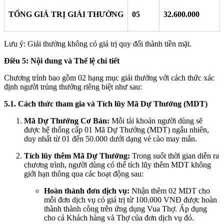
TỔNG GIÁ TRỊ GIẢI THƯỞNG
05
32.600.000
Lưu ý: Giải thưởng không có giá trị quy đổi thành tiền mặt.
Điều 5: Nội dung và Thể lệ chi tiết
Chương trình bao gồm 02 hạng mục giải thưởng với cách thức xác
định người trúng thưởng riêng biệt như sau:
5.1. Cách thức tham gia và Tích lũy Mã Dự Thưởng (MDT)
Mã Dự Thưởng Cơ Bản:
Mỗi tài khoản người dùng sẽ
được hệ thống cấp 01 Mã Dự Thưởng (MDT) ngẫu nhiên,
duy nhất từ 01 đến 50.000 dưới dạng vé cào may mắn.
Tích lũy thêm Mã Dự Thưởng:
Trong suốt thời gian diễn ra
chương trình, người dùng có thể tích lũy thêm MDT không
giới hạn thông qua các hoạt động sau:
Hoàn thành đơn dịch vụ:
Nhận thêm 02 MDT cho
mỗi đơn dịch vụ có giá trị từ 100.000 VNĐ được hoàn
thành thành công trên ứng dụng Vua Thợ. Áp dụng
cho cả Khách hàng và Thợ của đơn dịch vụ đó.