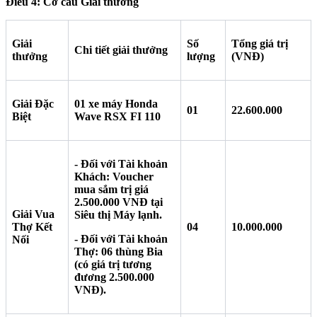
Điều 4: Cơ cấu Giải thưởng
Giải
Số
Tổng giá trị
Chi tiết giải thưởng
thưởng
lượng
(VNĐ)
Giải Đặc
01 xe máy Honda
01
22.600.000
Biệt
Wave RSX FI 110
- Đối với Tài khoản
Khách: Voucher
mua sắm trị giá
2.500.000 VNĐ tại
Giải Vua
Siêu thị Máy lạnh.
Thợ Kết
04
10.000.000
- Đối với Tài khoản
Nối
Thợ: 06 thùng Bia
(có giá trị tương
đương 2.500.000
VNĐ).