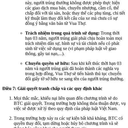
này, người trúng thưởng không được phép thực hiện
các giao dịch mua bán, chuyển nhượng, cầm cố, thế
chấp đối với tài sản, hoặc thay thế các phụ tùng, chi tiết
kỹ thuật làm thay đổi kết cấu của xe mà chưa có sự
đồng ý bằng văn bản từ Vua Thợ.
Trách nhiệm trong quá trình sử dụng:
Trong thời
hạn 03 năm, người trúng giải phải chịu hoàn toàn mọi
trách nhiệm dân sự, hình sự và tài chính nếu có phát
sinh từ việc sử dụng xe (vi phạm pháp luật về giao
thông, gây tai nạn,...).
Chuyển quyền sở hữu:
Sau khi kết thúc thời hạn 03
năm và người trúng giải đã hoàn thành các nghĩa vụ
trong hợp đồng, Vua Thợ sẽ tiến hành thủ tục chuyển
đổi giấy tờ sở hữu xe sang tên của người trúng thưởng.
Điều 7: Giải quyết tranh chấp và các quy định khác
Mọi thắc mắc, khiếu nại liên quan đến chương trình sẽ do
BTC giải quyết. Trong trường hợp không thỏa thuận được, vụ
việc sẽ được xử lý theo quy định của pháp luật Việt Nam.
Trong trường hợp xảy ra các sự kiện bất khả kháng, BTC có
quyền thay đổi, tạm dừng hoặc hủy bỏ chương trình và sẽ