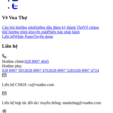
Về Vua Thợ
Câu hỏi thường gặp
Hướng dẫn đăng ký thành Thợ
Về chúng
tôi
Chương trình khuyến mãi
Phiên bản phát hành
Liên hệ
White Paper
Tuyển dụng
Liên hệ
Hotline chính:
028 8997 4645
Hotline phụ:
028 8997 5053
028 8997 4763
028 8997 5281
028 8997 4724
Liên hệ CSKH
: cs@vuatho.com
Liên hệ hợp tác đối tác/ truyền thông
: marketing@vuatho.com