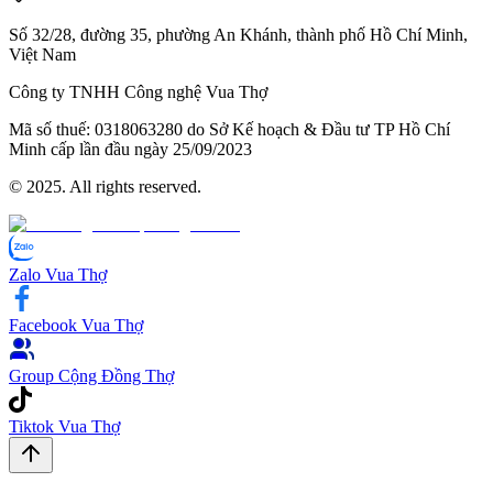
Số 32/28, đường 35, phường An Khánh,
thành phố Hồ Chí Minh,
Việt Nam
Công ty TNHH Công nghệ Vua Thợ
Mã số thuế:
0​3​1​8​0​6​3​2​8​0 do Sở Kế hoạch & Đầu tư TP Hồ Chí
Minh cấp lần đầu ngày 2​5/0​9/2​0​2​3
© 2025. All rights reserved.
Zalo Vua Thợ
Facebook Vua Thợ
Group Cộng Đồng Thợ
Tiktok Vua Thợ