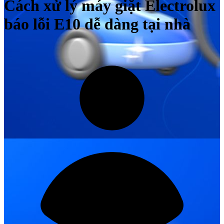
Cách xử lý máy giặt Electrolux
báo lỗi E10 dễ dàng tại nhà