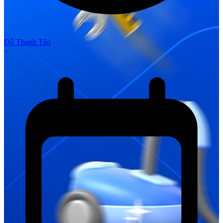
Đỗ Thanh Tân
·