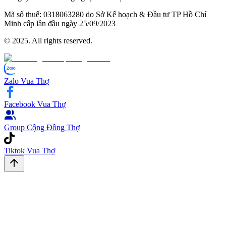
Mã số thuế:
0​3​1​8​0​6​3​2​8​0 do Sở Kế hoạch & Đầu tư TP Hồ Chí
Minh cấp lần đầu ngày 2​5/0​9/2​0​2​3
© 2025. All rights reserved.
Zalo Vua Thợ
Facebook Vua Thợ
Group Cộng Đồng Thợ
Tiktok Vua Thợ