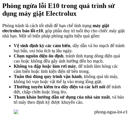
Phòng ngừa lỗi E10 trong quá trình sử
dụng máy giặt Electrolux
Phòng tránh là cách tốt nhất để hạn chế tình trạng
máy giặt
electrolux báo lỗi e10
, góp phần duy trì tuổi thọ cho chiếc máy giặt
nhà bạn. Một số biện pháp phòng ngừa hiệu quả gồm:
Vệ sinh định kỳ các cảm biến
, dây dẫn và bo mạch để tránh
bụi bẩn, oxi hóa tích tụ lâu ngày.
Chọn nguồn điện ổn định
, tránh tình trạng dòng điện quá
cao hoặc không đều gây ảnh hưởng đến bo mạch.
Không va đập hoặc làm rơi máy
, để tránh làm hỏng các
cảm biến hoặc linh kiện điện tử bên trong.
Tuân thủ đúng quy trình vận hành
, không quá tải máy,
không bỏ vụn hoặc vật thể lạ vào trong lồng giặt.
Thường xuyên kiểm tra dây điện và các kết nối
để tránh
đứt, chập chờn hoặc lỏng lẻo.
Tham khảo hướng dẫn sử dụng của nhà sản xuất
, và bảo
trì máy theo định kỳ được khuyến cáo.