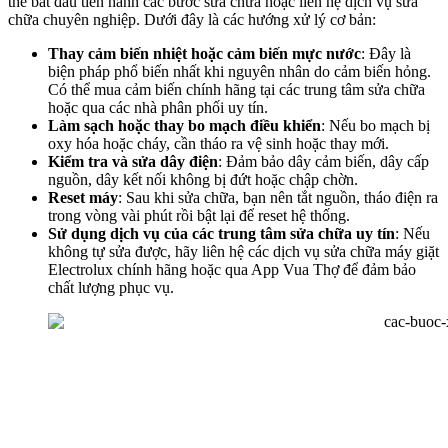
thể bắt đầu tiến hành các bước sửa chữa hoặc liên hệ dịch vụ sửa
chữa chuyên nghiệp. Dưới đây là các hướng xử lý cơ bản:
Thay cảm biến nhiệt hoặc cảm biến mực nước
: Đây là
biện pháp phổ biến nhất khi nguyên nhân do cảm biến hỏng.
Có thể mua cảm biến chính hãng tại các trung tâm sửa chữa
hoặc qua các nhà phân phối uy tín.
Làm sạch hoặc thay bo mạch điều khiển
: Nếu bo mạch bị
oxy hóa hoặc cháy, cần tháo ra vệ sinh hoặc thay mới.
Kiểm tra và sửa dây điện
: Đảm bảo dây cảm biến, dây cấp
nguồn, dây kết nối không bị đứt hoặc chập chờn.
Reset máy
: Sau khi sửa chữa, bạn nên tắt nguồn, tháo điện ra
trong vòng vài phút rồi bật lại để reset hệ thống.
Sử dụng dịch vụ của các trung tâm sửa chữa uy tín
: Nếu
không tự sửa được, hãy liên hệ các dịch vụ sửa chữa máy giặt
Electrolux chính hãng hoặc qua App Vua Thợ để đảm bảo
chất lượng phục vụ.