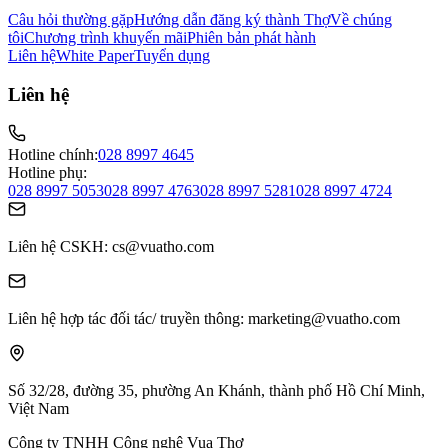
Câu hỏi thường gặp
Hướng dẫn đăng ký thành Thợ
Về chúng
tôi
Chương trình khuyến mãi
Phiên bản phát hành
Liên hệ
White Paper
Tuyển dụng
Liên hệ
Hotline chính:
028 8997 4645
Hotline phụ:
028 8997 5053
028 8997 4763
028 8997 5281
028 8997 4724
Liên hệ CSKH
: cs@vuatho.com
Liên hệ hợp tác đối tác/ truyền thông
: marketing@vuatho.com
Số 32/28, đường 35, phường An Khánh,
thành phố Hồ Chí Minh,
Việt Nam
Công ty TNHH Công nghệ Vua Thợ