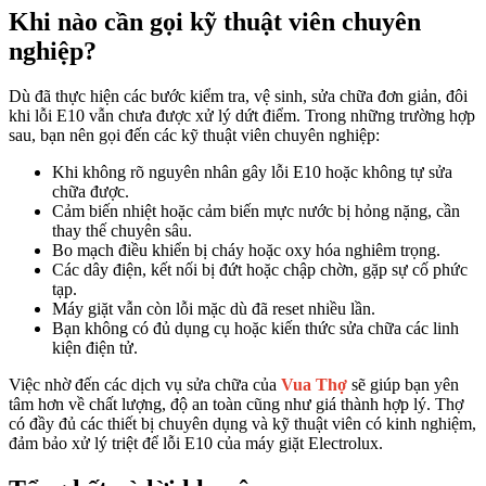
Khi nào cần gọi kỹ thuật viên chuyên
nghiệp?
Dù đã thực hiện các bước kiểm tra, vệ sinh, sửa chữa đơn giản, đôi
khi lỗi E10 vẫn chưa được xử lý dứt điểm. Trong những trường hợp
sau, bạn nên gọi đến các kỹ thuật viên chuyên nghiệp:
Khi không rõ nguyên nhân gây lỗi E10 hoặc không tự sửa
chữa được.
Cảm biến nhiệt hoặc cảm biến mực nước bị hỏng nặng, cần
thay thế chuyên sâu.
Bo mạch điều khiển bị cháy hoặc oxy hóa nghiêm trọng.
Các dây điện, kết nối bị đứt hoặc chập chờn, gặp sự cố phức
tạp.
Máy giặt vẫn còn lỗi mặc dù đã reset nhiều lần.
Bạn không có đủ dụng cụ hoặc kiến thức sửa chữa các linh
kiện điện tử.
Việc nhờ đến các dịch vụ sửa chữa của
Vua Thợ
sẽ giúp bạn yên
tâm hơn về chất lượng, độ an toàn cũng như giá thành hợp lý. Thợ
có đầy đủ các thiết bị chuyên dụng và kỹ thuật viên có kinh nghiệm,
đảm bảo xử lý triệt để lỗi E10 của máy giặt Electrolux.