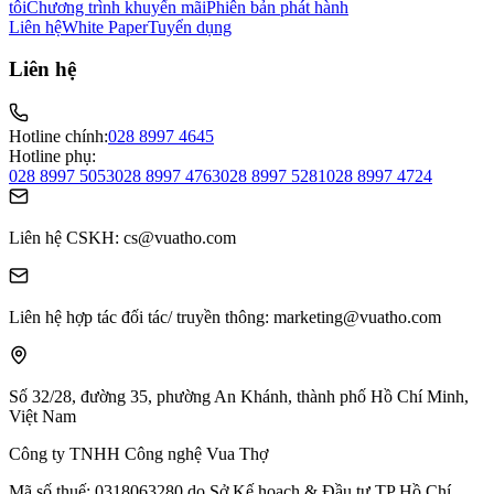
tôi
Chương trình khuyến mãi
Phiên bản phát hành
Liên hệ
White Paper
Tuyển dụng
Liên hệ
Hotline chính:
028 8997 4645
Hotline phụ:
028 8997 5053
028 8997 4763
028 8997 5281
028 8997 4724
Liên hệ CSKH
: cs@vuatho.com
Liên hệ hợp tác đối tác/ truyền thông
: marketing@vuatho.com
Số 32/28, đường 35, phường An Khánh,
thành phố Hồ Chí Minh,
Việt Nam
Công ty TNHH Công nghệ Vua Thợ
Mã số thuế:
0​3​1​8​0​6​3​2​8​0 do Sở Kế hoạch & Đầu tư TP Hồ Chí