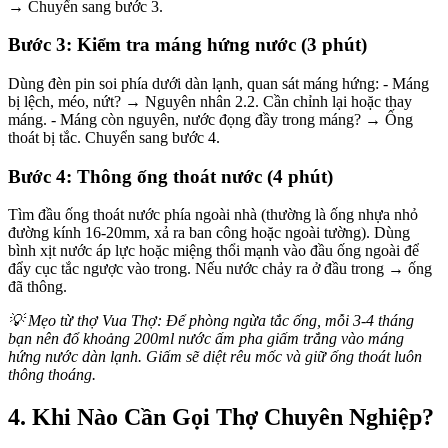
→ Chuyển sang bước 3.
Bước 3: Kiểm tra máng hứng nước (3 phút)
Dùng đèn pin soi phía dưới dàn lạnh, quan sát máng hứng: - Máng
bị lệch, méo, nứt? → Nguyên nhân 2.2. Cần chỉnh lại hoặc thay
máng. - Máng còn nguyên, nước đọng đầy trong máng? → Ống
thoát bị tắc. Chuyển sang bước 4.
Bước 4: Thông ống thoát nước (4 phút)
Tìm đầu ống thoát nước phía ngoài nhà (thường là ống nhựa nhỏ
đường kính 16-20mm, xả ra ban công hoặc ngoài tường). Dùng
bình xịt nước áp lực hoặc miệng thổi mạnh vào đầu ống ngoài để
đẩy cục tắc ngược vào trong. Nếu nước chảy ra ở đầu trong → ống
đã thông.
💡 Mẹo từ thợ Vua Thợ: Để phòng ngừa tắc ống, mỗi 3-4 tháng
bạn nên đổ khoảng 200ml nước ấm pha giấm trắng vào máng
hứng nước dàn lạnh. Giấm sẽ diệt rêu mốc và giữ ống thoát luôn
thông thoáng.
4. Khi Nào Cần Gọi Thợ Chuyên Nghiệp?