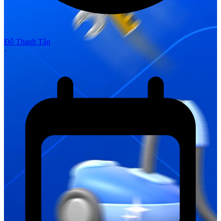
Đỗ Thanh Tân
·