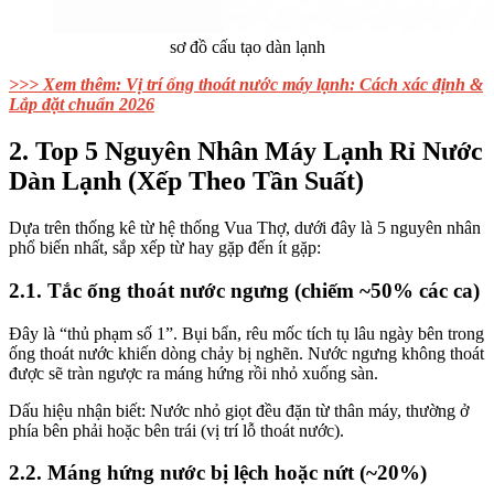
sơ đồ cấu tạo dàn lạnh
>>> Xem thêm: Vị trí ống thoát nước máy lạnh: Cách xác định &
Lắp đặt chuẩn 2026
2. Top 5 Nguyên Nhân Máy Lạnh Rỉ Nước
Dàn Lạnh (Xếp Theo Tần Suất)
Dựa trên thống kê từ hệ thống Vua Thợ, dưới đây là 5 nguyên nhân
phổ biến nhất, sắp xếp từ hay gặp đến ít gặp:
2.1. Tắc ống thoát nước ngưng (chiếm ~50% các ca)
Đây là “thủ phạm số 1”. Bụi bẩn, rêu mốc tích tụ lâu ngày bên trong
ống thoát nước khiến dòng chảy bị nghẽn. Nước ngưng không thoát
được sẽ tràn ngược ra máng hứng rồi nhỏ xuống sàn.
Dấu hiệu nhận biết: Nước nhỏ giọt đều đặn từ thân máy, thường ở
phía bên phải hoặc bên trái (vị trí lỗ thoát nước).
2.2. Máng hứng nước bị lệch hoặc nứt (~20%)