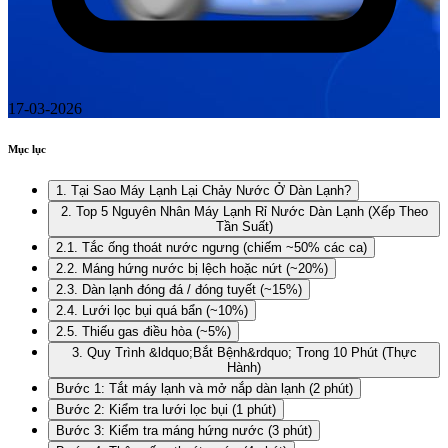
17-03-2026
Mục lục
1. Tại Sao Máy Lạnh Lại Chảy Nước Ở Dàn Lạnh?
2. Top 5 Nguyên Nhân Máy Lạnh Rỉ Nước Dàn Lạnh (Xếp Theo
Tần Suất)
2.1. Tắc ống thoát nước ngưng (chiếm ~50% các ca)
2.2. Máng hứng nước bị lệch hoặc nứt (~20%)
2.3. Dàn lạnh đóng đá / đóng tuyết (~15%)
2.4. Lưới lọc bụi quá bẩn (~10%)
2.5. Thiếu gas điều hòa (~5%)
3. Quy Trình &ldquo;Bắt Bệnh&rdquo; Trong 10 Phút (Thực
Hành)
Bước 1: Tắt máy lạnh và mở nắp dàn lạnh (2 phút)
Bước 2: Kiểm tra lưới lọc bụi (1 phút)
Bước 3: Kiểm tra máng hứng nước (3 phút)