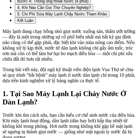
Bước 4: Thông ống thoát nước (4 phút)
4. Khi Nào Cần Gọi Thợ Chuyên Nghiệp?
5. Chi Phí Sửa Máy Lạnh Chảy Nước Tham Khảo
Kết Luận
Máy lạnh đang chạy bỗng nhỏ giọt nước xuống sàn, thấm ướt tường
— đây là một trong những sự cố phổ biến nhất mà bất kỳ gia đình
nào cũng có thể gặp phải, đặc biệt khi vào mùa nóng cao điểm. Nếu
không xử lý kịp thời, nước từ dàn lạnh không chỉ gây ẩm mốc, tróc
sơn mà còn có thể làm hư hại bo mạch điều hòa — một chi phí sửa
chữa đắt đỏ hơn rất nhiều.
Trong bài viết này, đội ngũ kỹ thuật viên điện lạnh Vua Thợ sẽ chia
sẻ quy trình “bắt bệnh” máy lạnh rỉ nước dàn lạnh chỉ trong 10 phút,
dựa trên kinh nghiệm xử lý hàng nghìn ca thực tế.
1. Tại Sao Máy Lạnh Lại Chảy Nước Ở
Dàn Lạnh?
Trước khi tìm cách sửa, bạn cần hiểu cơ chế sinh nước của điều hòa.
Khi máy lạnh hoạt động, dàn lạnh (dàn bay hơi) hấp thụ nhiệt từ
không khí trong phòng. Hơi nước trong không khí gặp bề mặt lạnh
sẽ ngưng tụ thành giọt nước — giống như mặt ngoài ly nước đá bị
đọng sương.