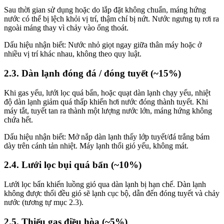
Sau thời gian sử dụng hoặc do lắp đặt không chuẩn, máng hứng
nước có thể bị lệch khỏi vị trí, thậm chí bị nứt. Nước ngưng tụ rơi ra
ngoài máng thay vì chảy vào ống thoát.
Dấu hiệu nhận biết: Nước nhỏ giọt ngay giữa thân máy hoặc ở
nhiều vị trí khác nhau, không theo quy luật.
2.3. Dàn lạnh đóng đá / đóng tuyết (~15%)
Khi gas yếu, lưới lọc quá bẩn, hoặc quạt dàn lạnh chạy yếu, nhiệt
độ dàn lạnh giảm quá thấp khiến hơi nước đóng thành tuyết. Khi
máy tắt, tuyết tan ra thành một lượng nước lớn, máng hứng không
chứa hết.
Dấu hiệu nhận biết: Mở nắp dàn lạnh thấy lớp tuyết/đá trắng bám
dày trên cánh tản nhiệt. Máy lạnh thổi gió yếu, không mát.
2.4. Lưới lọc bụi quá bẩn (~10%)
Lưới lọc bẩn khiến luồng gió qua dàn lạnh bị hạn chế. Dàn lạnh
không được thổi đều gió sẽ lạnh cục bộ, dẫn đến đóng tuyết và chảy
nước (tương tự mục 2.3).
2.5. Thiếu gas điều hòa (~5%)