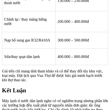
150.000 – 250.000đ
thoát nước
Chỉnh lại / thay máng hứng
200.000 – 400.000đ
nước
Nạp bổ sung gas R32/R410A
300.000 – 500.000đ
Sửa/thay quạt dàn lạnh
400.000 – 800.000đ
Giá trên chỉ mang tính tham khảo và có thể thay đổi tùy khu vực,
loại máy. Đặt lịch qua Vua Thợ để được báo giá minh bạch trước
khi thợ thao tác.
Kết Luận
Máy lạnh rỉ nước dàn lạnh nghe có vẻ nghiêm trọng nhưng phần lớn
các trường hợp đều xuất phát từ nguyên nhân đơn giản: tắc ống
thoát nước hoặc bẩn lưới lọc. Chỉ cần dành 10 phút kiểm tra theo