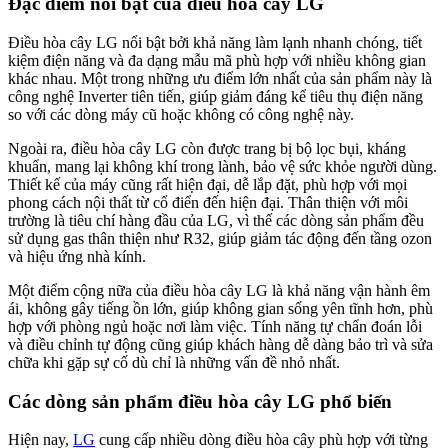
Đặc điểm nổi bật của điều hòa cây LG
Điều hòa cây LG nổi bật bởi khả năng làm lạnh nhanh chóng, tiết
kiệm điện năng và đa dạng mẫu mã phù hợp với nhiều không gian
khác nhau. Một trong những ưu điểm lớn nhất của sản phẩm này là
công nghệ Inverter tiên tiến, giúp giảm đáng kể tiêu thụ điện năng
so với các dòng máy cũ hoặc không có công nghệ này.
Ngoài ra, điều hòa cây LG còn được trang bị bộ lọc bụi, kháng
khuẩn, mang lại không khí trong lành, bảo vệ sức khỏe người dùng.
Thiết kế của máy cũng rất hiện đại, dễ lắp đặt, phù hợp với mọi
phong cách nội thất từ cổ điển đến hiện đại. Thân thiện với môi
trường là tiêu chí hàng đầu của LG, vì thế các dòng sản phẩm đều
sử dụng gas thân thiện như R32, giúp giảm tác động đến tầng ozon
và hiệu ứng nhà kính.
Một điểm cộng nữa của điều hòa cây LG là khả năng vận hành êm
ái, không gây tiếng ồn lớn, giúp không gian sống yên tĩnh hơn, phù
hợp với phòng ngủ hoặc nơi làm việc. Tính năng tự chẩn đoán lỗi
và điều chỉnh tự động cũng giúp khách hàng dễ dàng bảo trì và sửa
chữa khi gặp sự cố dù chỉ là những vấn đề nhỏ nhất.
Các dòng sản phẩm điều hòa cây LG phổ biến
Hiện nay,
LG
cung cấp nhiều dòng điều hòa cây phù hợp với từng