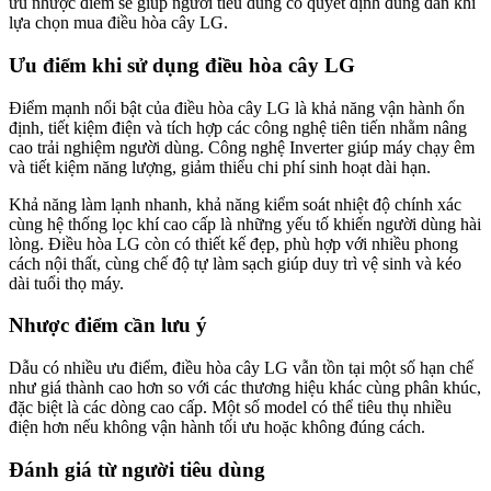
ưu nhược điểm sẽ giúp người tiêu dùng có quyết định đúng đắn khi
lựa chọn mua điều hòa cây LG.
Ưu điểm khi sử dụng điều hòa cây LG
Điểm mạnh nổi bật của điều hòa cây LG là khả năng vận hành ổn
định, tiết kiệm điện và tích hợp các công nghệ tiên tiến nhằm nâng
cao trải nghiệm người dùng. Công nghệ Inverter giúp máy chạy êm
và tiết kiệm năng lượng, giảm thiểu chi phí sinh hoạt dài hạn.
Khả năng làm lạnh nhanh, khả năng kiểm soát nhiệt độ chính xác
cùng hệ thống lọc khí cao cấp là những yếu tố khiến người dùng hài
lòng. Điều hòa LG còn có thiết kế đẹp, phù hợp với nhiều phong
cách nội thất, cùng chế độ tự làm sạch giúp duy trì vệ sinh và kéo
dài tuổi thọ máy.
Nhược điểm cần lưu ý
Dẫu có nhiều ưu điểm, điều hòa cây LG vẫn tồn tại một số hạn chế
như giá thành cao hơn so với các thương hiệu khác cùng phân khúc,
đặc biệt là các dòng cao cấp. Một số model có thể tiêu thụ nhiều
điện hơn nếu không vận hành tối ưu hoặc không đúng cách.
Đánh giá từ người tiêu dùng