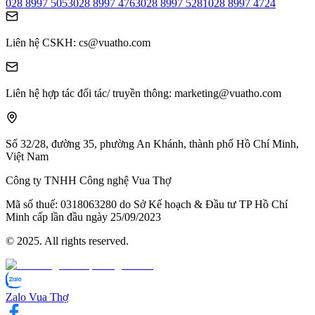
028 8997 5053
028 8997 4763
028 8997 5281
028 8997 4724
Liên hệ CSKH
: cs@vuatho.com
Liên hệ hợp tác đối tác/ truyền thông
: marketing@vuatho.com
Số 32/28, đường 35, phường An Khánh,
thành phố Hồ Chí Minh,
Việt Nam
Công ty TNHH Công nghệ Vua Thợ
Mã số thuế:
0​3​1​8​0​6​3​2​8​0 do Sở Kế hoạch & Đầu tư TP Hồ Chí
Minh cấp lần đầu ngày 2​5/0​9/2​0​2​3
© 2025. All rights reserved.
Zalo Vua Thợ