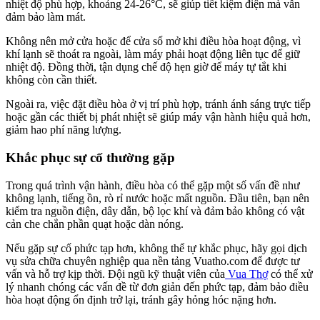
nhiệt độ phù hợp, khoảng 24-26°C, sẽ giúp tiết kiệm điện mà vẫn
đảm bảo làm mát.
Không nên mở cửa hoặc để cửa sổ mở khi điều hòa hoạt động, vì
khí lạnh sẽ thoát ra ngoài, làm máy phải hoạt động liên tục để giữ
nhiệt độ. Đồng thời, tận dụng chế độ hẹn giờ để máy tự tắt khi
không còn cần thiết.
Ngoài ra, việc đặt điều hòa ở vị trí phù hợp, tránh ánh sáng trực tiếp
hoặc gần các thiết bị phát nhiệt sẽ giúp máy vận hành hiệu quả hơn,
giảm hao phí năng lượng.
Khắc phục sự cố thường gặp
Trong quá trình vận hành, điều hòa có thể gặp một số vấn đề như
không lạnh, tiếng ồn, rò rỉ nước hoặc mất nguồn. Đầu tiên, bạn nên
kiểm tra nguồn điện, dây dẫn, bộ lọc khí và đảm bảo không có vật
cản che chắn phần quạt hoặc dàn nóng.
Nếu gặp sự cố phức tạp hơn, không thể tự khắc phục, hãy gọi dịch
vụ sửa chữa chuyên nghiệp qua nền tảng Vuatho.com để được tư
vấn và hỗ trợ kịp thời. Đội ngũ kỹ thuật viên của
Vua Thợ
có thể xử
lý nhanh chóng các vấn đề từ đơn giản đến phức tạp, đảm bảo điều
hòa hoạt động ổn định trở lại, tránh gây hỏng hóc nặng hơn.