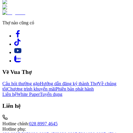
Thợ nào cũng có
Về Vua Thợ
Câu hỏi thường gặp
Hướng dẫn đăng ký thành Thợ
Về chúng
tôi
Chương trình khuyến mãi
Phiên bản phát hành
Liên hệ
White Paper
Tuyển dụng
Liên hệ
Hotline chính:
028 8997 4645
Hotline phụ: